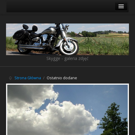
Galeria
Ostatnio dodane
Księga gości
Linki
Skygge - galeria zdjęć
Pliki do pobrania
O mnie
Strona Główna
/
Ostatnio dodane