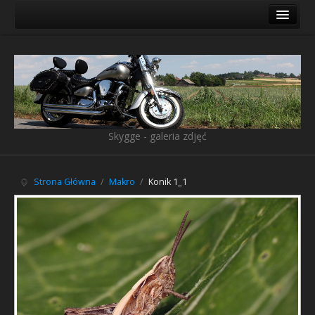
Galeria
Ostatnio dodane
Księga gości
Linki
Skygge - galeria zdjęć
Pliki do pobrania
O mnie
Strona Główna
/
Makro
/
Konik 1_1