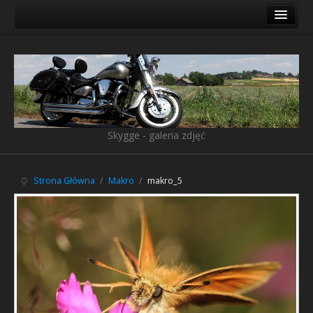
Galeria
Ostatnio dodane
Księga gości
Linki
Skygge - galeria zdjęć
Pliki do pobrania
O mnie
Strona Główna
/
Makro
/
makro_5